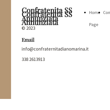
Confratenita SS
Confratenita SS
Home
Con
Annunziata
Annunziata
Page
© 2023
Email
info@confraternitadianomarina.it
338 2613913